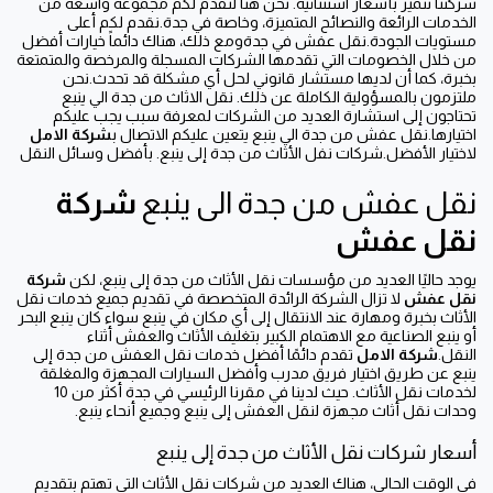
شركتنا تتميز بأسعار استثنائية. نحن هنا لنقدم لكم مجموعة واسعة من
الخدمات الرائعة والنصائح المتميزة، وخاصة في جدة.نقدم لكم أعلى
مستويات الجودة.نقل عفش في جدةومع ذلك، هناك دائماً خيارات أفضل
من خلال الخصومات التي تقدمها الشركات المسجلة والمرخصة والمتمتعة
بخبرة، كما أن لديها مستشار قانوني لحل أي مشكلة قد تحدث.نحن
ملتزمون بالمسؤولية الكاملة عن ذلك. نقل الاثاث من جدة الي ينبع
تحتاجون إلى استشارة العديد من الشركات لمعرفة سبب يجب عليكم
اختيارها.نقل عفش من جدة الي ينبع يتعين عليكم الاتصال ب
شركة الامل
لاختيار الأفضل.شركات نفل الأثاث من جدة إلى ينبع. بأفضل وسائل النقل
نقل عفش من جدة الى ينبع
شركة
نقل عفش
يوجد حاليًا العديد من مؤسسات نقل الأثاث من جدة إلى ينبع، لكن
شركة
نقل عفش
لا تزال الشركة الرائدة المتخصصة في تقديم جميع خدمات نقل
الأثاث بخبرة ومهارة عند الانتقال إلى أي مكان في ينبع سواء كان ينبع البحر
أو ينبع الصناعية مع الاهتمام الكبير بتغليف الأثاث والعفش أثناء
النقل.
شركة الامل
تقدم دائمًا أفضل خدمات نقل العفش من جدة إلى
ينبع عن طريق اختيار فريق مدرب وأفضل السيارات المجهزة والمغلقة
لخدمات نقل الأثاث. حيث لدينا في مقرنا الرئيسي في جدة أكثر من 10
وحدات نقل أثاث مجهزة لنقل العفش إلى ينبع وجميع أنحاء ينبع.
أسعار شركات نقل الأثاث من جدة إلى ينبع
في الوقت الحالي، هناك العديد من شركات نقل الأثاث التي تهتم بتقديم