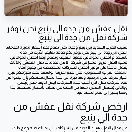
نقل عفش من جدة الي ينبع نحن نوفر
شركة نقل من جدة الي ينبع
بسبب القرب الشديد بين ينبع وجدة، نحن نقدم لكم أسعار مميزة لخدماتنا.
النقل من جدة الي ينبع نحن نوفّر لكم خدمة تغليف الأثاث في جدة
باستخدام أفضل المواد في عملية التغليف ونقدم أيضًا أفضل المواد في
عملية النقل.فريق عملنا في
شركة الامل
لخدمات نقل العفش والأثاث
يعمل جاهدًا على توفير أفضل الشركات المتخصصة في جميع أنحاء
المملكة العربية السعودية. نحن نضع تجربتنا الواسعة تحت تصرّفكم قبل
اختيار شركة نقل مرخصة ولها خبرة في هذا المجال.ننصحكم بأن تبحثوا عن
عدة شركات نقل، لأن أغلب هذه الشركات ليس لديها مقر رئيسي،
وبالتالي يُستغل البعض منها في البحث عن عملاء بأسعار منخفضة جدًا،
وهذا يشير إلى عدم المصداقية.
ارخص شركة نقل عفش من
جدة الي ينبع
في مجال النقل، هناك العديد من الشركات التي تمتلك خبرة ومع ذلك،